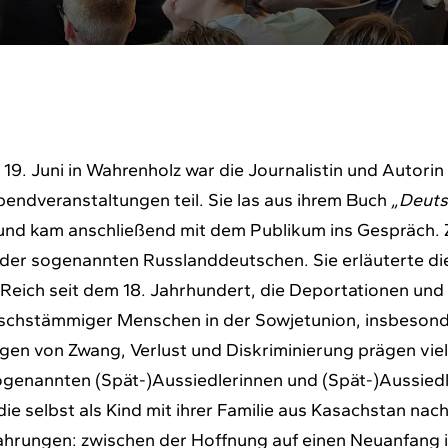
19. Juni in Wahrenholz war die Journalistin und Autorin
endveranstaltungen teil. Sie las aus ihrem Buch
„Deuts
nd kam anschließend mit dem Publikum ins Gespräch. Z
te der sogenannten Russlanddeutschen. Sie erläuterte
 Reich seit dem 18. Jahrhundert, die Deportationen und
schstämmiger Menschen in der Sowjetunion, insbeson
en von Zwang, Verlust und Diskriminierung prägen viele 
ogenannten (Spät-)Aussiedlerinnen und (Spät-)Aussiedle
die selbst als Kind mit ihrer Familie aus Kasachstan na
rfahrungen: zwischen der Hoffnung auf einen Neuanfang